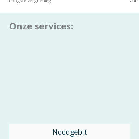
hoogste vergoeding.
aan
Onze services:
Noodgebit