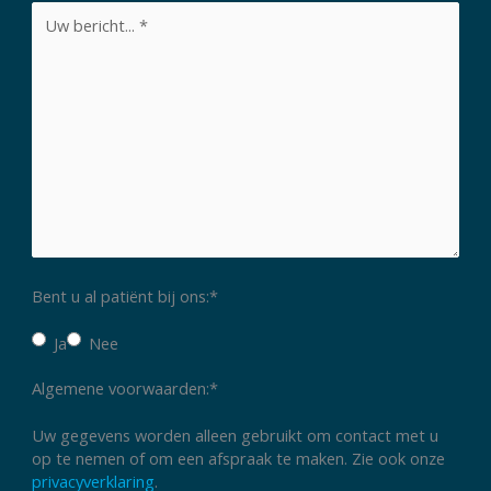
Bericht
*
Bent u al patiënt bij ons:
*
Ja
Nee
Algemene voorwaarden:
*
Uw gegevens worden alleen gebruikt om contact met u
op te nemen of om een afspraak te maken. Zie ook onze
privacyverklaring
.