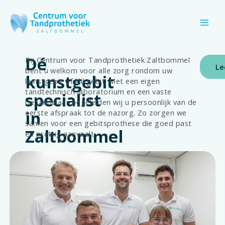
Ga
naar
de
inhoud
Dé
Bij Centrum voor Tandprothetiek Zaltbommel
Le
bent u welkom voor alle zorg rondom uw
kunstgebit
kunstgebit of klikgebit. Met een eigen
tandtechnisch laboratorium en een vaste
specialist
behandelaar begeleiden wij u persoonlijk van de
in
eerste afspraak tot de nazorg. Zo zorgen we
samen voor een gebitsprothese die goed past
Zaltbommel
en prettig aanvoelt.